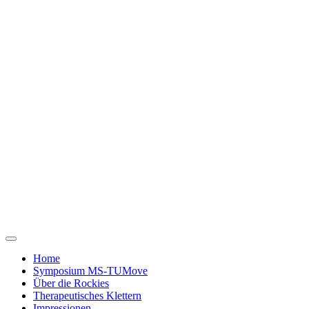
Home
Symposium MS-TUMove
Über die Rockies
Therapeutisches Klettern
Impressionen